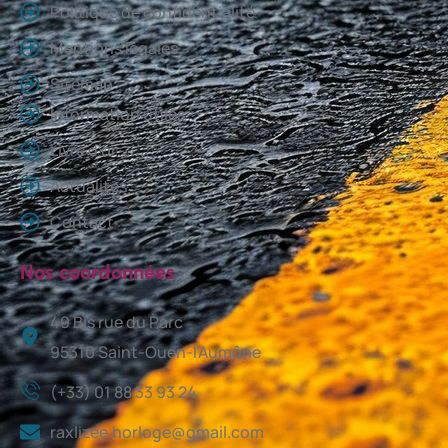
Politique de confidentialité
Mentions légales
Sitemap
Information utiles
Livre d’or
Actualites
Contact
Nos coordonnées
49 Bis rue du Parc
95310 Saint-Ouen-l'Aumône
(+33) 01 88 33 93 24
raxlizee.horloge@gmail.com