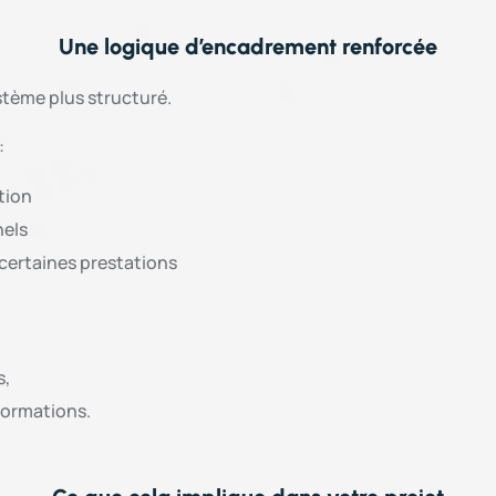
Une logique d’encadrement renforcée
stème plus structuré.
:
tion
nels
 certaines prestations
s,
 formations.