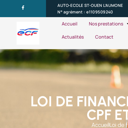
AUTO-ECOLE ST-OUEN L’AUMONE
N° agrément : e1109509240
Accueil
Nos prestations
Actualités
Contact
LOI DE FINANC
CPF E
Accueil
Loi de 