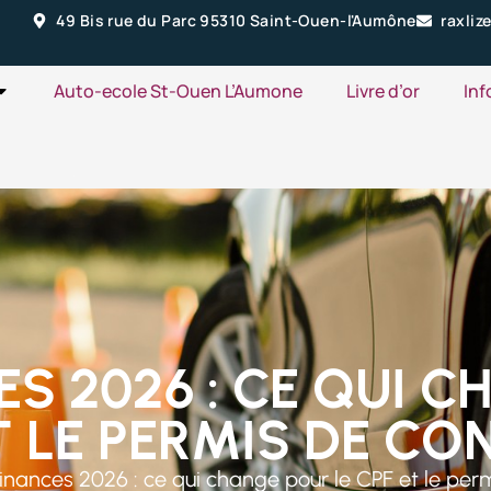
49 Bis rue du Parc 95310 Saint-Ouen-l'Aumône
raxli
Auto-ecole St-Ouen L’Aumone
Livre d’or
Inf
ES 2026 : CE QUI 
T LE PERMIS DE CO
finances 2026 : ce qui change pour le CPF et le per